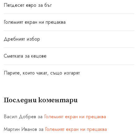
Петдесет евро за бъг
Големият екран ни прецаква
Дребният избор
Сметката за кецове
Парите, които чакат, също изгарят
Последни коментари
Васил Добрев
за
Големият екран ни прецаква
Мартин Иванов
за
Големият екран ни прецаква