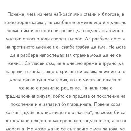
Понеже, чета из нета най-различни статии и блогове, в
които хората казват, че сватбата е отживелица и в днешно
време никой не се жени, реших да споделя и аз моето
мнение относно този спорен въпрос. Аз разбира се съм
на противното мнение т.е. сватба трябва да има. Не мога
да я разбера напоследък тая странна мода да не се
жениш. Съгласен съм, че в днешно време е трудно да
направиш сватба, защото кризата си оказва влияние и то
доста силно тук в България, но не мисля че отказа от
женене е правилно решение. Та нали това е
традиционния ритуал, който се предава от поколение на
поколение и е запазил българщината. Повече хора
казват: „един подпис нищо не означава“, но може би са
погледнали нещата от материалната гледна точка, а не от
морална. Не може да не се съгласите с мен за това, че