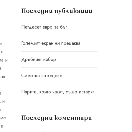
Последни публикации
Петдесет евро за бъг
Големият екран ни прецаква
в
 и
Дребният избор
ма и
а.
Сметката за кецове
оля
Парите, които чакат, също изгарят
а
м и
е
Последни коментари
 ме
бе