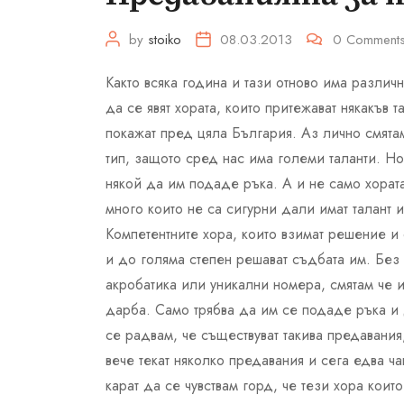
by
stoiko
08.03.2013
0
Comment
Както всяка година и тази отново има различ
да се явят хората, които притежават някакъв т
покажат пред цяла България. Аз лично смятам,
тип, защото сред нас има големи таланти. Но
някой да им подаде ръка. А и не само хората
много които не са сигурни дали имат талант и
Компетентните хора, които взимат решение и 
и до голяма степен решават съдбата им. Без 
акробатика или уникални номера, смятам че и
дарба. Само трябва да им се подаде ръка и д
се радвам, че съществуват такива предавания,
вече текат няколко предавания и сега едва ч
карат да се чувствам горд, че тези хора коит