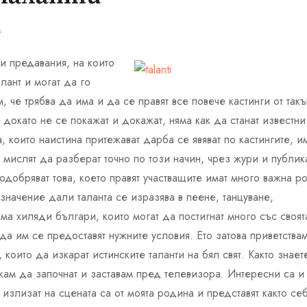
s
ни предавания, на които
алант и могат да го
 че трябва да има и да се правят все повече кастинги от такъ
 докато не се покажат и докажат, няма как да станат известни
, които наистина притежават дарба се явяват по кастингите, и
 мислят да разберат точно по този начин, чрез жури и публик
одобряват това, което правят участващите имат много важна р
значение дали таланта се изразява в пеене, танцуване,
ма хиляди българи, които могат да постигнат много със своят
а им се предоставят нужните условия. Ето затова приветства
 които да изкарат истинските таланти на бял свят. Както знает
акам да започнат и заставам пред телевизора. Интересни са и
о излизат на сцената са от моята родина и представят както се