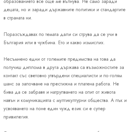
образованието все още ме вълнува. Не само заради
децата, но и заради държавните политики и стандартите
в страната ни.
Поразсъждавах по темата дали си струва да се учи в
България или в чужбина. Ето и какво измислих.
Несъмнено едни от големите предимства на това да
получиш диплома в друга държава са възможностите за
контакт със световно утвърдени специалисти и по-голям
шанс за започване на престижна и платена работа. Не
бива да се забравя и натрупването на опит от живота
навън и комуникацията с мултикултурни общества. А пък и
усвояването на поне един чужд език си е супер
привилегия.