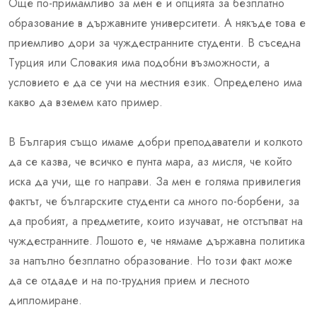
Още по-примамливо за мен е и опцията за безплатно
образование в държавните университети. А някъде това е
приемливо дори за чуждестранните студенти. В съседна
Турция или Словакия има подобни възможности, а
условието е да се учи на местния език. Определено има
какво да вземем като пример.
В България също имаме добри преподаватели и колкото
да се казва, че всичко е пунта мара, аз мисля, че който
иска да учи, ще го направи. За мен е голяма привилегия
фактът, че българските студенти са много по-борбени, за
да пробият, а предметите, които изучават, не отстъпват на
чуждестранните. Лошото е, че нямаме държавна политика
за напълно безплатно образование. Но този факт може
да се отдаде и на по-трудния прием и лесното
дипломиране.