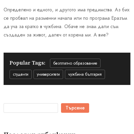
Определено и едното, и другото има предимства. Аз бих
се пробвал на разменни начала или по програма Еразъм
да уча за кратко в чужбина. Обаче не знам дали съм
създаден за живот, далеч от корена ми. А вие?
Popular Tags:
безплатно образование
студенти
университети
чужбина българия
Търсене