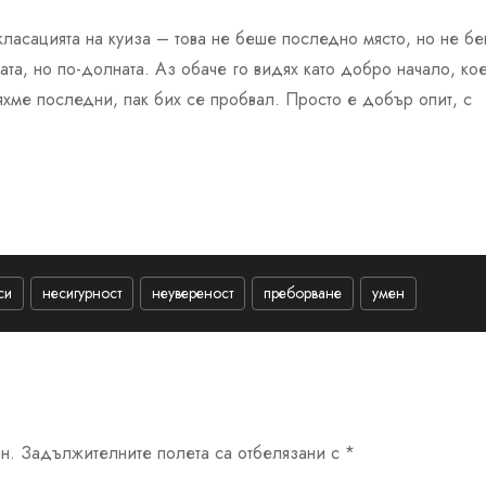
класацията на куиза – това не беше последно място, но не б
ата, но по-долната. Аз обаче го видях като добро начало, ко
хме последни, пак бих се пробвал. Просто е добър опит, с
си
несигурност
неувереност
преборване
умен
н.
Задължителните полета са отбелязани с
*