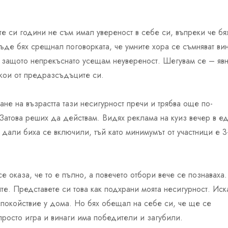
ите си години не съм имал увереност в себе си, въпреки че бя
ъде бях срещнал поговорката, че умните хора се съмняват ви
й, защото непрекъснато усещам неувереност. Шегувам се – яв
якои от предразсъдъците си.
ане на възрастта тази несигурност пречи и трябва още по-
 Затова реших да действам. Видях реклама на куиз вечер в е
дали биха се включили, тъй като минимумът от участници е 3
е оказа, че то е пълно, а повечето отбори вече се познаваха.
те. Представете си това как подхрани моята несигурност. Ис
спокойствие у дома. Но бях обещал на себе си, че ще се
 просто игра и винаги има победители и загубили.