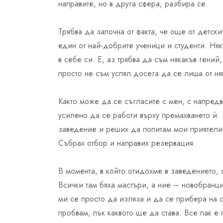
направите, но в друга сфера, разбира се.
Трябва да започна от факта, че още от детск
един от най-добрите ученици и студенти. Няк
в себе си. Е, аз трябва да съм някакъв гени
просто не съм успял досега да се лиша от н
Както може да се съгласите с мен, с напредв
усилено да се работи върху премахването ѝ.
заведение и реших да попитам мои приятели 
Събрах отбор и направих резервация.
В момента, в който отидохме в заведението, с
Всички там бяха мастъри, а ние – новобранци
ми се просто да изляза и да се прибера на 
пробвам, пък каквото ще да става. Все пак е