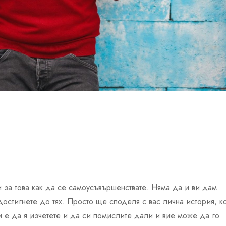
и за това как да се самоусъвършенствате. Няма да и ви дам
достигнете до тях. Просто ще споделя с вас лична история, к
и е да я изчетете и да си помислите дали и вие може да го