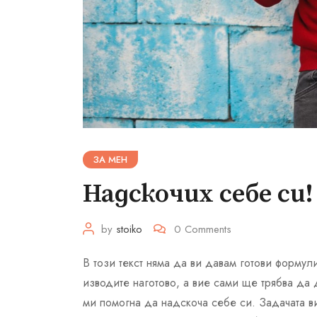
ЗА МЕН
Надскочих себе си!
by
stoiko
0
Comments
В този текст няма да ви давам готови формул
изводите наготово, а вие сами ще трябва да 
ми помогна да надскоча себе си. Задачата в