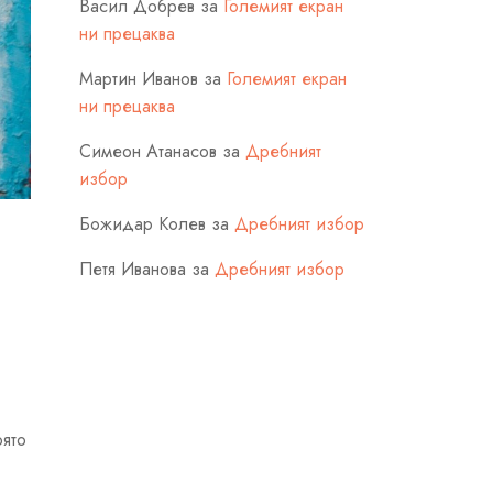
Васил Добрев
за
Големият екран
ни прецаква
Мартин Иванов
за
Големият екран
ни прецаква
Симеон Атанасов
за
Дребният
избор
Божидар Колев
за
Дребният избор
Петя Иванова
за
Дребният избор
оято