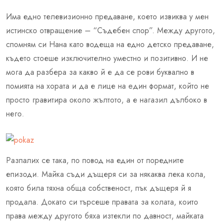
Има едно телевизионно предаване, което извиква у мен
истинско отвращение – “Съдебен спор”. Между другото,
спомням си Нана като водеща на едно детско предаване,
където стоеше изключително уместно и позитивно. И не
мога да разбера за какво й е да се рови буквално в
помията на хората и да е лице на eдин формат, който не
просто гравитира около жълтото, а е нагазил дълбоко в
него.
Разпалих се така, по повод на един от поредните
епизоди. Майка съди дъщеря си за някаква лека кола,
която била тяхна обща собственост, пък дъщеря й я
продала. Докато си търсеше правата за колата, които
права между другото бяха изтекли по давност, майката