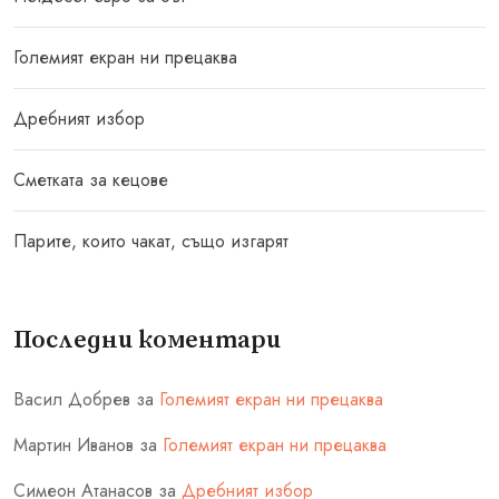
Големият екран ни прецаква
Дребният избор
Сметката за кецове
Парите, които чакат, също изгарят
Последни коментари
Васил Добрев
за
Големият екран ни прецаква
Мартин Иванов
за
Големият екран ни прецаква
Симеон Атанасов
за
Дребният избор