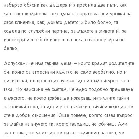
набързо обясни как дъщеря й я пребила два пъти, как
като счетоводителка откраднала парите за осигуровки на
своя клиентка, как, докато детето и било болно, тя
ходела по служебни партита, за мъжете в живота й, за
изневери и въобще изнесе на показ цялото й мръсно
бельо.
Допускам, че има такива деца – които крадат родителите
си, които са агресивни към тях не само вербално, но и
физически, не просто допускам, дори съм сигурен, че е
така. Но наистина не смятам, че едно подобно предаване
е мястото, на което трябва да изкарваш интимните тайни
на близки хора, та дори и по някакви причини вече да не
сте в добри отношения. Още повече, когато става въпрос
за майка на внучето ти, което твърдиш, че обичаш. Ами
ако е така, не може да не си се замислил за това, че