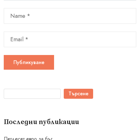
Търсене
Последни публикации
Петдесет евро за бъг