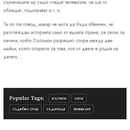
съучениците му също гледат телевизия, че ще го
обиждат, подиграват и т. н.
Та по тоя повод, макар че мога да бъда обвинен, че
разглеждам историята само от едната страна, се сетих за
начина, който Соломон разрешил спора между две
майки, които спорели за това, коя от двете е родна на
детето…
Popular Tags:
жълтини
нана
съдебен спор
съдилища
телевизия