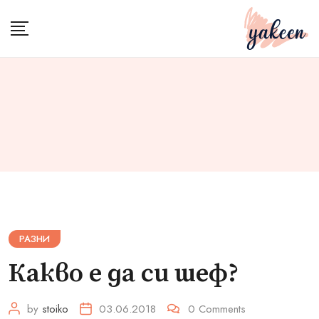
Skip
to
content
РАЗНИ
Какво е да си шеф?
by
stoiko
03.06.2018
0
Comments