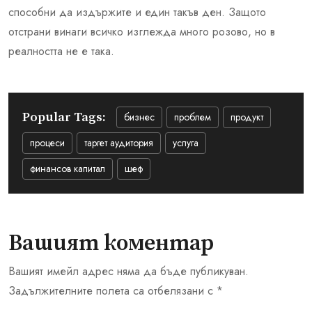
способни да издържите и един такъв ден. Защото
отстрани винаги всичко изглежда много розово, но в
реалността не е така.
Popular Tags:
бизнес
проблем
продукт
процеси
таргет аудитория
услуга
финансов капитал
шеф
Вашият коментар
Вашият имейл адрес няма да бъде публикуван.
Задължителните полета са отбелязани с
*