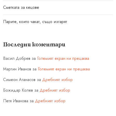
Сметката за кецове
Парите, които чакат, също изгарят
Последни коментари
Васил Добрев
за
Големият екран ни прецаква
Мартин Иванов
за
Големият екран ни прецаква
Симеон Атанасов
за
Дребният избор
Божидар Колев
за
Дребният избор
Петя Иванова
за
Дребният избор