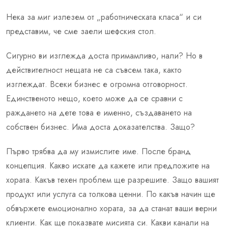
Нека за миг излезем от „работническата класа“ и си
представим, че сме заели шефския стол.
Сигурно ви изглежда доста примамливо, нали? Но в
действителност нещата не са съвсем така, както
изглеждат. Всеки бизнес е огромна отговорност.
Единственото нещо, което може да се сравни с
раждането на дете това е именно, създаването на
собствен бизнес. Има доста доказателства. Защо?
Първо трябва да му измислите име. После бранд
концепция. Какво искате да кажете или предложите на
хората. Какъв техен проблем ще разрешите. Защо вашият
продукт или услуга са толкова ценни. По какъв начин ще
обвържете емоционално хората, за да станат ваши верни
клиенти. Как ще показвате мисията си. Какви канали на