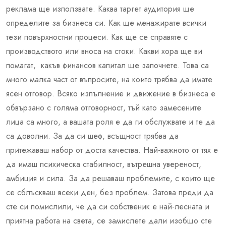
реклама ще използвате. Каква таргет аудитория ще
определите за бизнеса си. Как ще менажирате всички
тези повърхностни процеси. Как ще се справяте с
производството или вноса на стоки. Какви хора ще ви
помагат, какъв финансов капитал ще започнете. Това са
много малка част от въпросите, на които трябва да имате
ясен отговор. Всяко изпълнение и движение в бизнеса е
обвързано с голяма отговорност, тъй като замесените
лица са много, а вашата роля е да ги обслужвате и те да
са доволни. За да си шеф, всъщност трябва да
притежаваш набор от доста качества. Най-важното от тях е
да имаш психическа стабилност, вътрешна увереност,
амбиция и сила. За да решаваш проблемите, с които ще
се сблъскваш всеки ден, без проблем. Затова преди да
сте си помислили, че да си собственик е най-лесната и
приятна работа на света, се замислете дали изобщо сте