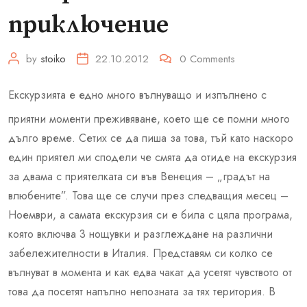
приключение
by
stoiko
22.10.2012
0
Comments
Екскурзията е едно много вълнуващо и изпълнено с
приятни моменти преживяване, което ще се помни много
дълго време. Сетих се да пиша за това, тъй като наскоро
един приятел ми сподели че смята да отиде на екскурзия
за двама с приятелката си във Венеция – „градът на
влюбените”. Това ще се случи през следващия месец –
Ноември, а самата екскурзия си е била с цяла програма,
която включва 3 нощувки и разглеждане на различни
забележителности в Италия. Представям си колко се
вълнуват в момента и как едва чакат да усетят чувството от
това да посетят напълно непозната за тях територия. В