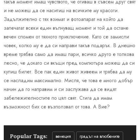
такъв момент имаш чувството, че отиваш в съвсем друг свят
и не можеш да се наситиш на всичките му красоти.
Задължително с тях взимат и фотоапарат на който да
запечатат всеки един вълнуващ момент и той да остане
вечен спомен от тяхното приключение. Като се замисли
човек, колко му е да си направи такъв подарък. В днешно
време трябва само да имаш пари, всичко друго е толкова
лесно, че докато си вкъщи пред компютъра можеш да си
купиш билет. Все пак един живот живеем и трябва да му
се насладим максимално. Мисля, че това е много добър
начин да го направим и си заслужава да се видят
забележителностите по цял свят. Стига да имам
възможност бих се възползвал от това. А Вие?
Popular Tags:
венеция
градът на влюбените