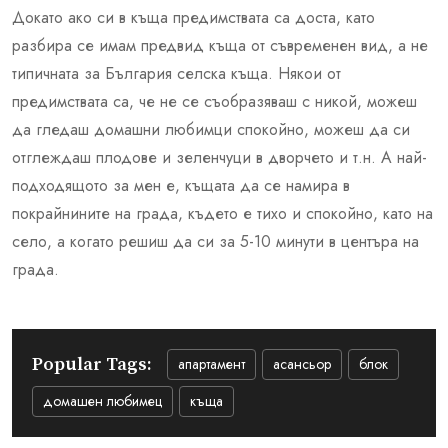
Докато ако си в къща предимствата са доста, като
разбира се имам предвид къща от съвременен вид, а не
типичната за България селска къща. Някои от
предимствата са, че не се съобразяваш с никой, можеш
да гледаш домашни любимци спокойно, можеш да си
отглеждаш плодове и зеленчуци в дворчето и т.н. А най-
подходящото за мен е, къщата да се намира в
покрайнините на града, където е тихо и спокойно, като на
село, а когато решиш да си за 5-10 минути в центъра на
града.
Popular Tags:
апартамент
асансьор
блок
домашен любимец
къща