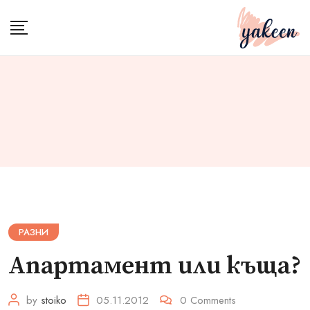
Skip
to
content
РАЗНИ
Апартамент или къща?
by
stoiko
05.11.2012
0
Comments