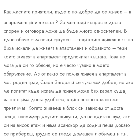
Как мислите приятели, къде е по-добре да се живее – в
апартамент или в къща ? За мен този въпрос е доста
спорен и отговора може да бъде много относителен. В
едно обаче съм почти сигурен – тези които живеят в къща
биха искали да живеят в апартамент и обратното – тези
които живеят в апартамент предпочитат къщата. Това не
мога да си го обясня, но е често чувано в моето
обкръжение. Аз от както се помня живея в апартамент в
моя роден град Стара Загора и се чувствам добре, но ако
ме попитат къде искам да живея може бих казал къща,
защото има доста удобства, които честно казано ме
привличат. Когато живееш в блок си зависим от доста
неща, например другите живущи, да не вдигаш шум, ако
си на висок етаж и няма асансьор да ходиш пеша докато
се прибереш, трудно се гледа домашен любимец и т.н.