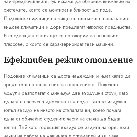
най-предпочитаните, тук искаме да обърнем внимание на
системите, които се монтират в близост до пода.
Подовите климатици по нищо не отстъпват на останалите
видове климатици и дори предлагат няколко предимства.
В следващата статия ще си поговорим за основните
плюсове, с които се характеризират тези машини.
Ефективен режим отопление
Подовите климатици са доста надеждни и имат какво да
предложат по отношение на отоплението. Повечето
модули разполагат с минимум две въздушни струи, като
едната е насочена директно към пода. Така те издухват
топъл въздух на нивото на стъпалата ви, което помага
една от обичайно студените части на стаята да бъдат
топли. Тъй като горещият въздух се издига нагоре, този
начин на работа на машината е оптимален и ви дава