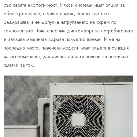
със своята екологичност. Някои системи имат опция за
обезскрежаване, с чиято помощ тялото само се
размразява и не допуска натрупването на скреж по
компонентите. Това спестява дискомфорт на потребителите
и запазва машината здрава по-дълго време. И не на
последно място, повечето модели имат отделна функция
за икономичност, допринасяща още повече за по-ниски
сметки за ток.