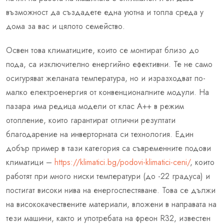
възможност да създадете една уютна и топла среда у
дома за вас и цялото семейство.
Освен това климатиците, които се монтират близо до
пода, са изключително енергийно ефективни. Те не само
осигуряват желаната температура, но и изразходват по-
малко електроенергия от конвенционалните модули. На
пазара има редица модели от клас А++ в режим
отопление, които гарантират отлични резултати
благодарение на инверторната си технология. Един
добър пример в тази категория са съвременните подови
климатици –
https://klimatici.bg/podovi-klimatici-ceni/
, които
работят при много ниски температури (до -22 градуса) и
постигат високи нива на енергоспестяване. Това се дължи
на висококачествените материали, вложени в направата на
тези машини, както и употребата на фреон R32, известен