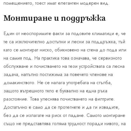
помещението, тоест имат елегантен модерен вид.
Монтиране и поддръжка
Един от неоспоримите факти за подовите климатици е, че
те са изключително достъпни и лесни за поддръжка, тъй
като се монтират ниско, обикновено на стена до пода или
на самия под. На практика това означава, че сервизното
обслужване и почистването на тези устройствата са лесна
задача, напълно постижима за повечето членове на
домакинството. Не се налага употребата на стълба,
защото вътрешното тяло е буквално на една ръка
разстояние. Това улеснява почистването на филтрите.
Достатъчно е само да се протегнете и да ги извадите,
без да се излагате на риск от падане. Самото монтиране
също не представлява голяма трудност поради нивото, на