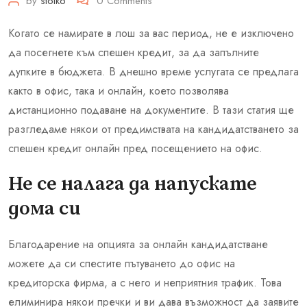
by
stoiko
0
Comments
Когато се намирате в лош за вас период, не е изключено
да посегнете към спешен кредит, за да запълните
дупките в бюджета. В днешно време услугата се предлага
както в офис, така и онлайн, което позволява
дистанционно подаване на документите. В тази статия ще
разгледаме някои от предимствата на кандидатстването за
спешен кредит онлайн пред посещението на офис.
Не се налага да напускате
дома си
Благодарение на опцията за онлайн кандидатстване
можете да си спестите пътуването до офис на
кредиторска фирма, а с него и неприятния трафик. Това
елиминира някои пречки и ви дава възможност да заявите