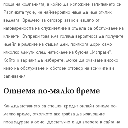
поща на компанията, в който да изложите запитването си.
Разликата тук е, че най-вероятно няма да има отклик
веднага. Времето за отговор зависи изцяло от
натовареността на служителите в отдела за обслужване на
клиенти. Въпреки това има голяма вероятност да получите
имейл в рамките на същия ден, понякога дори само
няколко минути след натискане на бутона „Изпрати“.
Който и вариант да изберете, може да очаквате високо
ниво на обслужване и обстоен отговор на всичките ви
запитвания.
Отнема по-малко време
Кандидатстването за спешен кредит онлайн отнема по-
малко време, отколкото ако трябва да извършите
процедурата в офис. Достатъчно е да влезете в сайта на