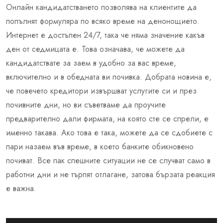
Онлайн кандидатстването позволява на клиентите да
попълнят формуляра по всяко време на денонощието.
Интернет е достъпен 24/7, така че няма значение какъв
ден от седмицата е. Това означава, че можете да
кандидатствате за заем в удобно за вас време,
включително и в обедната ви почивка. Добрата новина е,
че повечето кредитори извършват услугите си и през
почивните дни, но ви съветваме да проучите
предварително дали фирмата, на която сте се спрели, е
именно такава. Ако това е така, можете да се сдобиете с
пари назаем във време, в което банките обикновено
почиват. Все пак спешните ситуации не се случват само в
работни дни и не търпят отлагане, затова бързата реакция
е важна.