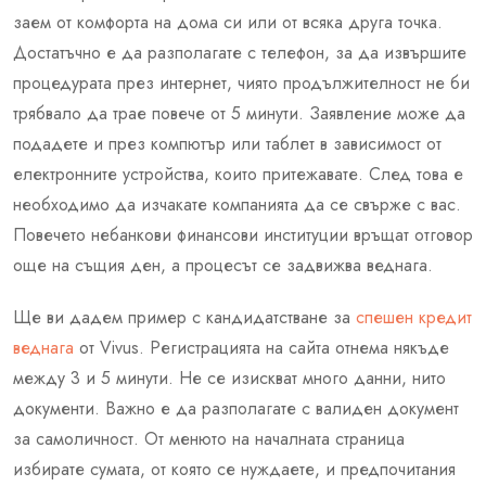
заем от комфорта на дома си или от всяка друга точка.
Достатъчно е да разполагате с телефон, за да извършите
процедурата през интернет, чиято продължителност не би
трябвало да трае повече от 5 минути. Заявление може да
подадете и през компютър или таблет в зависимост от
електронните устройства, които притежавате. След това е
необходимо да изчакате компанията да се свърже с вас.
Повечето небанкови финансови институции връщат отговор
още на същия ден, а процесът се задвижва веднага.
Ще ви дадем пример с кандидатстване за
спешен кредит
веднага
от Vivus. Регистрацията на сайта отнема някъде
между 3 и 5 минути. Не се изискват много данни, нито
документи. Важно е да разполагате с валиден документ
за самоличност. От менюто на началната страница
избирате сумата, от която се нуждаете, и предпочитания