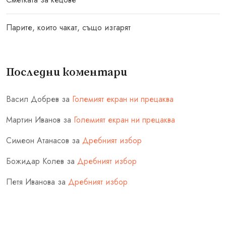
Парите, които чакат, също изгарят
Последни коментари
Васил Добрев
за
Големият екран ни прецаква
Мартин Иванов
за
Големият екран ни прецаква
Симеон Атанасов
за
Дребният избор
Божидар Колев
за
Дребният избор
Петя Иванова
за
Дребният избор