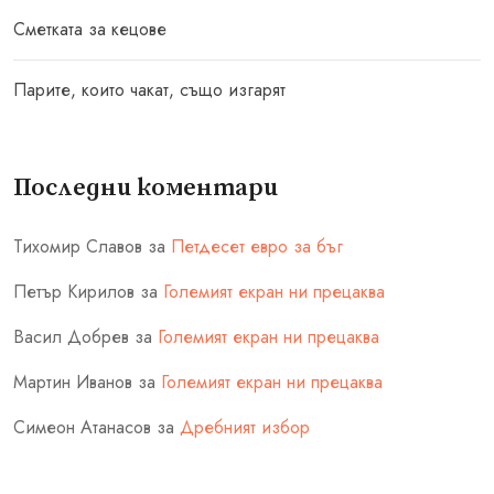
Сметката за кецове
Парите, които чакат, също изгарят
Последни коментари
Тихомир Славов
за
Петдесет евро за бъг
Петър Кирилов
за
Големият екран ни прецаква
Васил Добрев
за
Големият екран ни прецаква
Мартин Иванов
за
Големият екран ни прецаква
Симеон Атанасов
за
Дребният избор