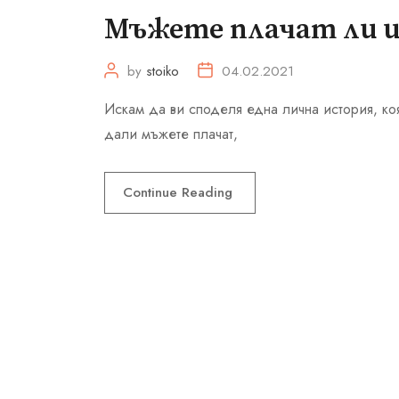
Мъжете плачат ли и
by
stoiko
04.02.2021
Искам да ви споделя една лична история, коя
дали мъжете плачат,
Continue Reading