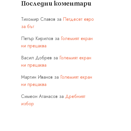
Последни коментари
Тихомир Славов
за
Петдесет евро
за бъг
Петър Кирилов
за
Големият екран
ни прецаква
Васил Добрев
за
Големият екран
ни прецаква
Мартин Иванов
за
Големият екран
ни прецаква
Симеон Атанасов
за
Дребният
избор