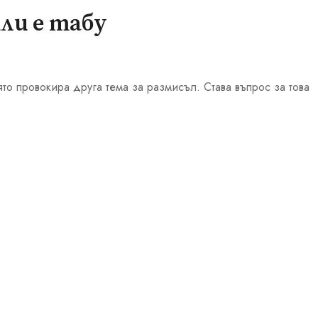
ли е табу
то провокира друга тема за размисъл. Става въпрос за това