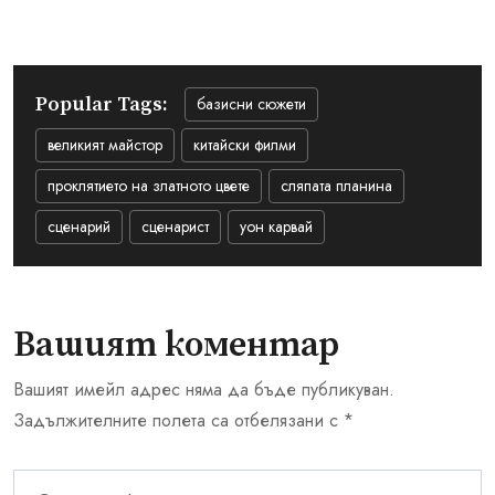
Popular Tags:
базисни сюжети
великият майстор
китайски филми
проклятието на златното цвете
сляпата планина
сценарий
сценарист
уон карвай
Вашият коментар
Вашият имейл адрес няма да бъде публикуван.
Задължителните полета са отбелязани с
*