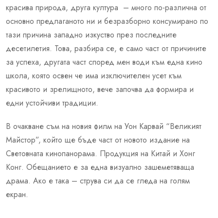
красива природа, друга култура – много по-различна от
основно предлаганото ни и безразборно консумирано по
тази причина западно изкуство през последните
десетилетия. Това, разбира се, е само част от причините
за успеха, другата част според мен води към една кино
школа, която освен че има изключителен усет към
красивото и зрелищното, вече започва да формира и
едни устойчиви традиции.
В очакване съм на новия филм на Уон Карвай “Великият
Майстор”, който ще бъде част от новото издание на
Световната кинопанорама. Продукция на Китай и Хонг
Конг. Обещанието е за една визуално зашеметяваща
драма. Ако е така – струва си да се гледа на голям
екран.