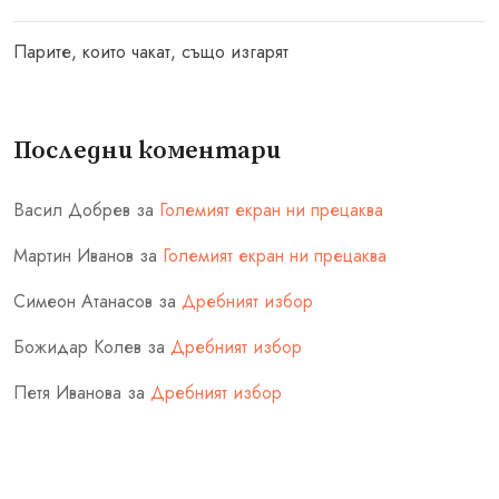
Парите, които чакат, също изгарят
Последни коментари
Васил Добрев
за
Големият екран ни прецаква
Мартин Иванов
за
Големият екран ни прецаква
Симеон Атанасов
за
Дребният избор
Божидар Колев
за
Дребният избор
Петя Иванова
за
Дребният избор