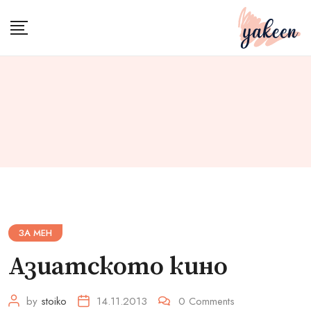
Skip
to
content
ЗА МЕН
Азиатското кино
by
stoiko
14.11.2013
0
Comments