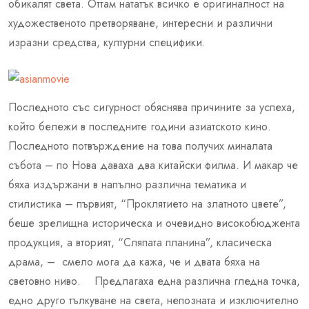
обикалят света. Оттам нататък всичко е оригиналност на
художественото претворяване, интересни и различни
изразни средства, културни специфики.
Последното със сигурност обяснява причините за успеха,
който бележи в последните години азиатското кино.
Последното потвърждение на това получих миналата
събота – по Нова даваха два китайски филма. И макар че
бяха издържани в напълно различна тематика и
стилистика – първият, “Проклятието на златното цвете”,
беше зрелищна историческа и очевидно високобюджента
продукция, а вторият, “Сляпата планина”, класическа
драма, – смело мога да кажа, че и двата бяха на
световно ниво. Предлагаха една различна гледна точка,
едно друго тълкуване на света, непозната и изключително